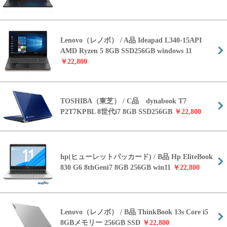
Lenovo（レノボ） / A品 Ideapad L340-15API
AMD Ryzen 5 8GB SSD256GB windows 11
￥22,800
TOSHIBA（東芝） / C品 dynabook T7
P2T7KPBL 8世代i7 8GB SSD256GB
￥22,800
hp(ヒューレットパッカード) / B品 Hp EliteBook
830 G6 8thGeni7 8GB 256GB win11
￥22,800
Lenovo（レノボ） / B品 ThinkBook 13s Core i5
8GBメモリー 256GB SSD
￥22,800