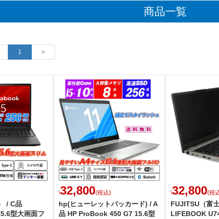
商品一覧
1
»
32,800
32,800
\
(税込)
\
(税込
 / C品
hp(ヒューレットパッカード) / A
FUJITSU（富士
 15.6型大画面フ
品 HP ProBook 450 G7 15.6型
LIFEBOOK U7