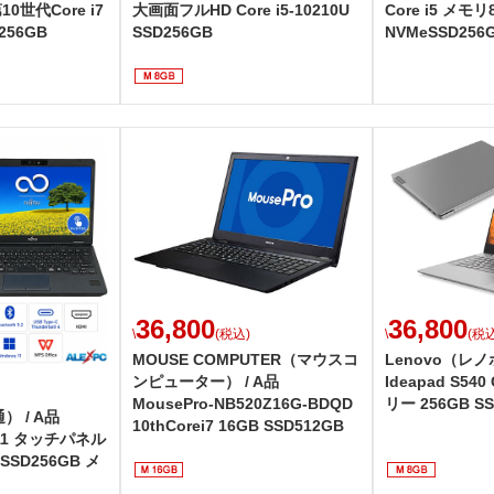
0世代Core i7
大画面フルHD Core i5-10210U
Core i5 メモリ
256GB
SSD256GB
NVMeSSD256
36,800
36,800
\
(税込)
\
(税込
MOUSE COMPUTER（マウスコ
Lenovo（レノボ
ンピューター） / A品
Ideapad S540
MousePro-NB520Z16G-BDQD
リー 256GB SS
） / A品
10thCorei7 16GB SSD512GB
311 タッチパネル
 SSD256GB メ