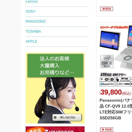
Lenovo
SONY
PANASONIC
TOSHIBA
APPLE
39,800
\
(税込)
Panasonic(パ
品 CF-QV9 12
LTE対応SIMフ
SSD256GB