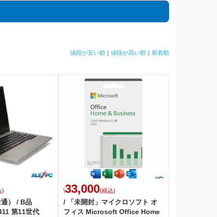
値段が安い順
｜
値段が高い順
｜
新着順
33,000
)
\
(税込)
通） / B品
/ 「未開封」マイクロソフト オ
411 第11世代
フィス Microsoft Office Home