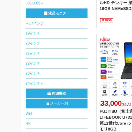
ルHD テンキー 第1
50,000円～
16GB NVMeSSD
液晶モニター
～17インチ
19インチ
20インチ
21インチ
22インチ
23インチ
24インチ～
周辺機器
33,000
メーカー別
\
(税込)
FUJITSU（富士通
Dell
LIFEBOOK U7
第11世代Core i5
HP
モリ8GB