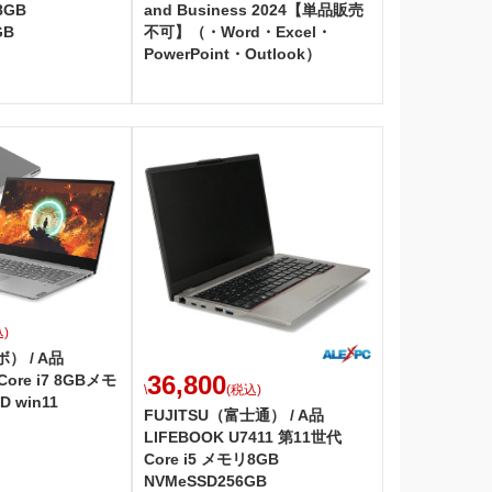
8GB
and Business 2024【単品販売
GB
不可】（・Word・Excel・
PowerPoint・Outlook）
)
） / A品
36,800
 Core i7 8GBメモ
\
(税込)
D win11
FUJITSU（富士通） / A品
LIFEBOOK U7411 第11世代
Core i5 メモリ8GB
NVMeSSD256GB